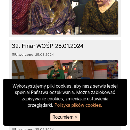
32. Finał WOŚP 28.01.2024
Utworzono: 25.03.2024
Wykorzystujemy pliki cookies, aby nasz serwis lepiej
spełniał Państwa oczekiwania. Można zablokować
zapisywanie cookies, zmieniając ustawienia
przeglądarki.
Polityka plików cookies.
Koncert Michała Obrębskiego
Rozumiem
×
19.01.2024
Utworzono: 25.03.2024