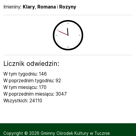
Imieniny
Imieniny:
Klary
,
Romana
i
Rozyny
Licznik odwiedzin:
W tym tygodniu: 146
W poprzednim tygodniu: 92
W tym miesiącu: 170
W poprzednim miesiącu: 3047
Wszystkich: 24110
Copyright © 2026 Gminny Ośrodek Kultury w Tucznie