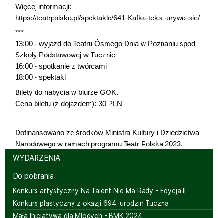
Więcej informacji:
https://teatrpolska.pl/spektakle/641-Kafka-tekst-urywa-sie/
***
13:00 - wyjazd do Teatru Ósmego Dnia w Poznaniu spod
Szkoły Podstawowej w Tucznie
16:00 - spotkanie z twórcami
18:00 - spektakl
Bilety do nabycia w biurze GOK.
Cena biletu (z dojazdem): 30 PLN
Dofinansowano ze środków Ministra Kultury i Dziedzictwa
Narodowego w ramach programu Teatr Polska 2023.
Menu
WYDARZENIA
Do pobrania
Konkurs artystyczny Na Talent Nie Ma Rady - Edycja II
Konkurs plastyczny z okazji 694. urodzin Tuczna
Mała Inicjatywa dla Młodych - BMK 2024