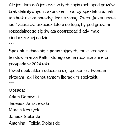
Ale jest tam coś jeszcze, w tych zapiskach spod gruzów:
brak definitywnych zakończeń. Twórcy spektaklu uznali
ten brak nie za porażkę, lecz szansę. Zwrot „[tekst urywa
się]” zaprasza przecież także do tego, by pod gruzami
rozpadającego się świata dostrzegać ślady małej,
niedorzecznej nadziei.
***
Spektakl składa się z poruszających, mniej znanych
tekstów Franza Kafki, którego setna rocznica śmierci
przypada w 2024 roku.
Przed spektaklem odbędzie się spotkanie z twórcami -
aktorami jak i konsultantem literackim spektaklu.
***
Obsada:
Adam Borowski
Tadeusz Janiszewski
Marcin Kęszycki
Janusz Stolarski
Antonina i Felicja Stolarskie