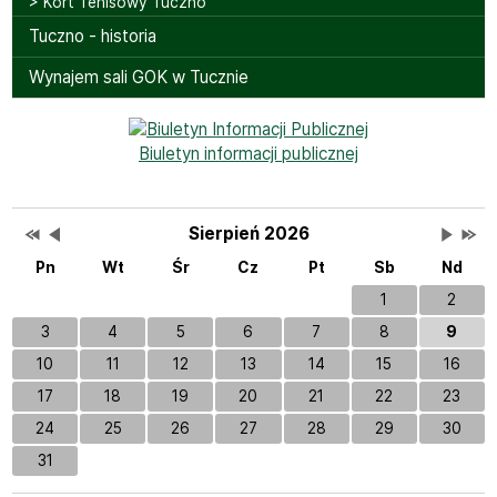
> Kort Tenisowy Tuczno
Tuczno - historia
Wynajem sali GOK w Tucznie
Bannery boczne
Biuletyn informacji publicznej
Przestaw datę na Sierpień 2025
Przestaw datę na Lipiec 2026
Lista wydarzeń w miesiącu
Brak wydarzeń w tym 
Przesta
Przes
Wydarzenia
Sierpień 2026
Pn
Wt
Śr
Cz
Pt
Sb
Nd
1
2
3
4
5
6
7
8
9
10
11
12
13
14
15
16
17
18
19
20
21
22
23
24
25
26
27
28
29
30
31