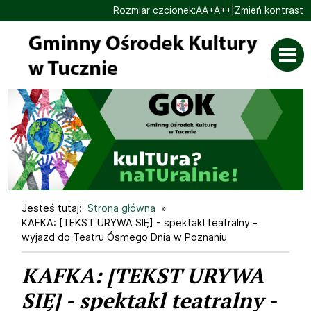
Ustaw domyślną czcionk
Ustaw większą czcionk
Ustaw największą cz
Rozmiar czcionek:
A
A+
A++
|
Zmień kontrast
Przejdź do głównej treści
Jesteś tutaj:
Strona główna
KAFKA: [TEKST URYWA SIĘ] - spektakl teatralny -
wyjazd do Teatru Ósmego Dnia w Poznaniu
KAFKA: [TEKST URYWA
SIĘ] - spektakl teatralny -