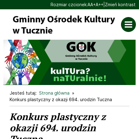
Ustaw domyślną czcionk
Ustaw większą czcionk
Ustaw największą cz
Rozmiar czcionek:
A
A+
A++
|
Zmień kontrast
Przejdź do głównej treści
Jesteś tutaj:
Strona główna
Konkurs plastyczny z okazji 694. urodzin Tuczna
Konkurs plastyczny z
okazji 694. urodzin
Tuczna