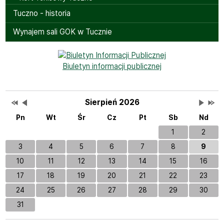
Tuczno - historia
Wynajem sali GOK w Tucznie
Bannery boczne
Biuletyn informacji publicznej
Przestaw datę na Sierpień 2025
Przestaw datę na Lipiec 2026
Lista wydarzeń w miesiącu
Brak wydarzeń w tym 
Przesta
Przes
Wydarzenia
Sierpień 2026
Pn
Wt
Śr
Cz
Pt
Sb
Nd
1
2
3
4
5
6
7
8
9
10
11
12
13
14
15
16
17
18
19
20
21
22
23
24
25
26
27
28
29
30
31