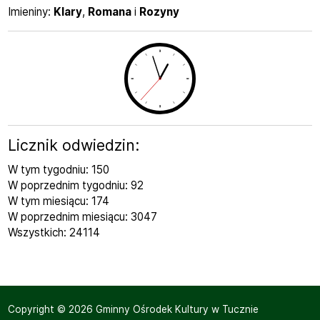
Imieniny
Imieniny:
Klary
,
Romana
i
Rozyny
Licznik odwiedzin:
W tym tygodniu: 150
W poprzednim tygodniu: 92
W tym miesiącu: 174
W poprzednim miesiącu: 3047
Wszystkich: 24114
Copyright © 2026 Gminny Ośrodek Kultury w Tucznie