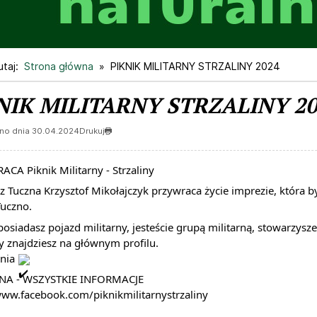
taj:
Strona główna
PIKNIK MILITARNY STRZALINY 2024
NIK MILITARNY STRZALINY 20
no dnia 30.04.2024
Drukuj
CA Piknik Militarny - Strzaliny
z Tuczna Krzysztof Mikołajczyk przywraca życie imprezie, któr
uczno.
 posiadasz pojazd militarny, jesteście grupą militarną, stowarzysz
y znajdziesz na głównym profilu.
dnia
 miesiącu.
 Wrzesień 2026
na Sierpień 2027
A - WSZYSTKIE INFORMACJE
www.facebook.com/piknikmilitarnystrzaliny