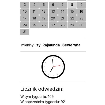
3
4
5
6
7
8
9
10
11
12
13
14
15
16
17
18
19
20
21
22
23
24
25
26
27
28
29
30
31
Imieniny
Imieniny:
Izy
,
Rajmunda
i
Seweryna
Licznik odwiedzin:
W tym tygodniu: 109
W poprzednim tygodniu: 92