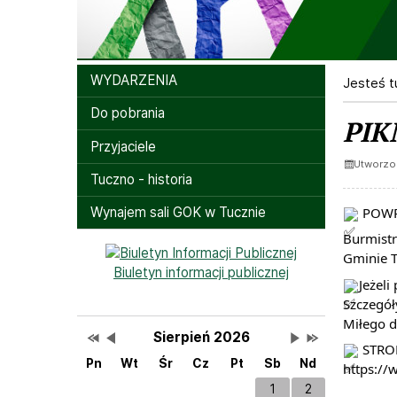
Menu
WYDARZENIA
Jesteś tu
Do pobrania
PIK
Przyjaciele
Utworzo
Tuczno - historia
POWRA
Wynajem sali GOK w Tucznie
Burmistr
Bannery boczne
Gminie T
Biuletyn informacji publicznej
Jeżeli
Szczegół
Miłego 
Przestaw datę na Sierpień 2025
Przestaw datę na Lipiec 2026
Lista wydarzeń w miesiącu
Brak wydarzeń w tym
Przestaw datę na
Przestaw datę 
Wydarzenia
Sierpień 2026
STRON
Pn
Wt
Śr
Cz
Pt
Sb
Nd
https://
1
2